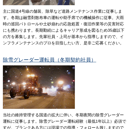
主に国道4号線の舗装、除草など道路メンテナンス作業に従事しま
す。冬期は融雪剤散布車の運転や助手席での機械操作に従事。大雨
時の巡回パトロールや土砂崩れの応急処置・復旧作業等の災害対応
にも携わります。長期勤続によるキャリア形成を図るため35歳以下
の方を募集します。先輩社員・上司が基本から指導しますので、イ
ンフラメンテナンスのプロを目指したい方、是非ご応募ください。
除雪グレーダー運転員（冬期契約社員）
当社の維持管理する国道の拡大に伴い、冬期夜間の除雪グレーダー
運転に従事します。除雪グレーダー運転経験（最低1年以上）必須で
すが、ブランクある方には現場での指導・フォローも致しますので