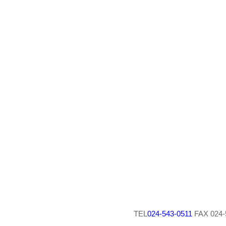
TEL
024-543-0511
FAX 024-