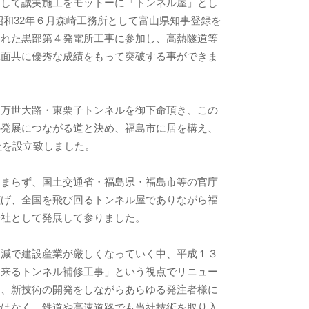
として誠実施工をモットーに「トンネル屋」とし
昭和32年６月森崎工務所として富山県知事登録を
われた黒部第４発電所工事に参加し、高熱隧道等
工面共に優秀な成績をもって突破する事ができま
ぐ万世大路・東栗子トンネルを御下命頂き、この
の発展につながる道と決め、福島市に居を構え、
社を設立致しました。
留まらず、国土交通省・福島県・福島市等の官庁
拡げ、全国を飛び回るトンネル屋でありながら福
会社として発展して参りました。
削減で建設産業が厳しくなっていく中、平成１３
出来るトンネル補修工事」という視点でリニュー
し、新技術の開発をしながらあらゆる発注者様に
ではなく、鉄道や高速道路でも当社技術を取り入