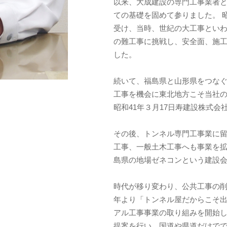
以来、大成建設の専門工事業者
ての基礎を固めて参りました。 
受け、当時、世紀の大工事とい
の難工事に挑戦し、安全面、施
した。
続いて、福島県と山形県をつな
工事を機会に東北地方こそ当社
昭和41年３月17日寿建設株式会
その後、トンネル専門工事業に
工事、一般土木工事へも事業を
島県の地場ゼネコンという建設
時代が移り変わり、公共工事の
年より「トンネル屋だからこそ
アル工事事業の取り組みを開始
提案を行い、国道や県道だけで