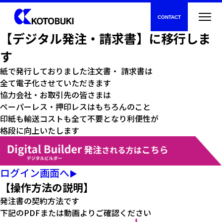
協力会社の皆様へ
2025年4月より注文書・請求書は
CONTACT
【デジタル発注・請求書】に移行しま
す
紙で発行しておりました注文書・ 請求書は
全て電子化させていただきます
協力会社・お取引先の皆さまは
ペーパーレス・押印レスはもちろんのこと
印紙も輸送コストも全て不要となり利便性が
格段に向上いたします
新着情報
ログイン画面へ
▶︎
【操作方法の説明】
寿建設について
発注書の契約方法です
下記のPDFまたは動画よりご確認ください