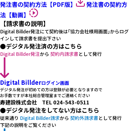
発注書の契約方法【PDF版】
発注書の契約方
法【動画】
【請求書の説明】
トンネル工事
Digital Billder発注にて契約後は｢協力会社様用画面｣からログ
インして請求書を提出下さい
●デジタル発注済の方はこちら
Digital Billder発注
から
契約内請求書
として発行
一般土木工事
Digital Billder
ログイン画面
デジタル発注が初めての方は登録が必要となりますので
お手数ですが本社総合管理室までご連絡ください
トンネル補修工事
寿建設株式会社 TEL 024-543-0511
●デジタル発注をしてない方はこちら
従来通り
Digital Billder請求
から
契約外請求書
として発行
下記の説明をご覧ください